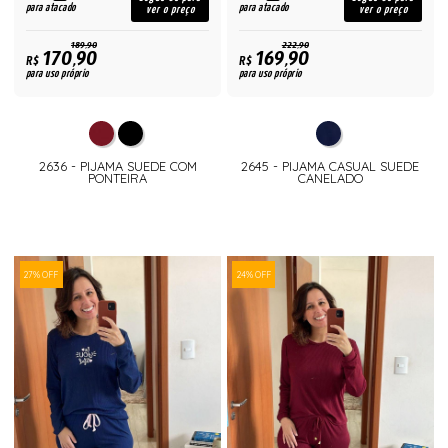
para atacado
para atacado
ver o preço
ver o preço
189,90
222,90
170,90
169,90
R$
R$
para uso próprio
para uso próprio
2636 - PIJAMA SUEDE COM
2645 - PIJAMA CASUAL SUEDE
PONTEIRA
CANELADO
27% OFF
24% OFF