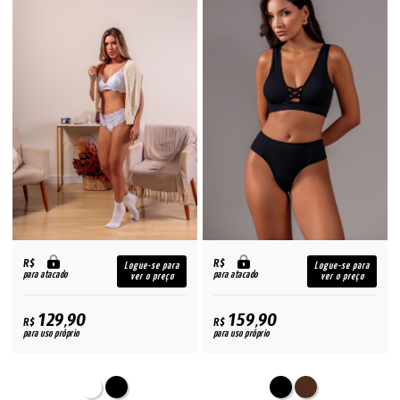
R$
R$
Logue-se para
Logue-se para
para atacado
para atacado
ver o preço
ver o preço
129,90
159,90
R$
R$
para uso próprio
para uso próprio