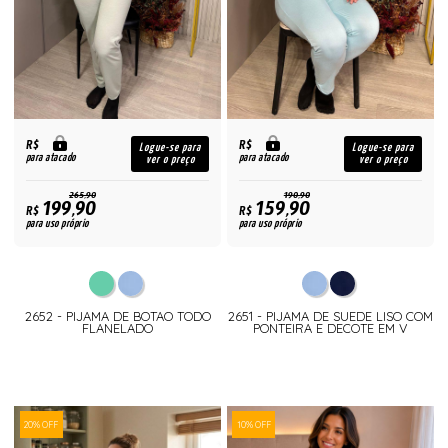
R$
R$
Logue-se para
Logue-se para
para atacado
para atacado
ver o preço
ver o preço
265,90
190,90
199,90
159,90
R$
R$
para uso próprio
para uso próprio
2652 - PIJAMA DE BOTAO TODO
2651 - PIJAMA DE SUEDE LISO COM
FLANELADO
PONTEIRA E DECOTE EM V
20% OFF
10% OFF