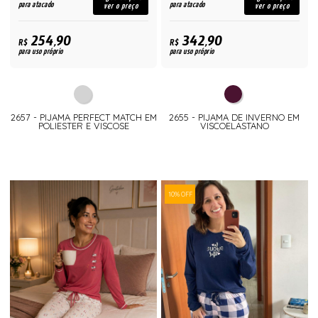
para atacado
para atacado
ver o preço
ver o preço
254,90
342,90
R$
R$
para uso próprio
para uso próprio
2657 - PIJAMA PERFECT MATCH EM
2655 - PIJAMA DE INVERNO EM
POLIESTER E VISCOSE
VISCOELASTANO
10% OFF