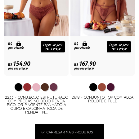
R$
R$
Logue-se para
Logue-se para
para atacado
para atacado
ver o preço
ver o preço
154,90
167,90
R$
R$
para uso próprio
para uso próprio
2233 - CONJ.BOJO ESTRUTURADO
2618 - CONJUNTO TOP COM ALCA
COM PREGAS NO BOJO RENDA
ROLOTE E TULE
BICOLOR PINGENTE BANHADO A
OURO E CALCINHA TODA DE
RENDA - N...
CARREGAR MAIS PRODUTOS