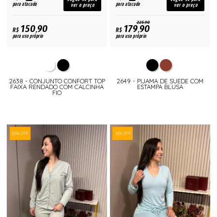
para atacado
para atacado
ver o preço
ver o preço
225,90
150,90
179,90
R$
R$
para uso próprio
para uso próprio
2638 - CONJUNTO CONFORT TOP
2649 - PIJAMA DE SUEDE COM
FAIXA RENDADO COM CALCINHA
ESTAMPA BLUSA
FIO
25% OFF
16% OFF