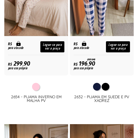
R$
R$
Logue-se para
Logue-se para
para atacado
para atacado
ver o preço
ver o preço
217,90
299,90
196,90
R$
R$
para uso próprio
para uso próprio
2654 - PIJAMA INVERNO EM
2632 - PIJAMA EM SUEDE E PV
MALHA PV
XADREZ