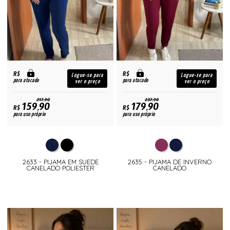
R$
R$
Logue-se para
Logue-se para
para atacado
para atacado
ver o preço
ver o preço
217,90
237,90
159,90
179,90
R$
R$
para uso próprio
para uso próprio
2633 - PIJAMA EM SUEDE
2635 - PIJAMA DE INVERNO
CANELADO POLIESTER
CANELADO