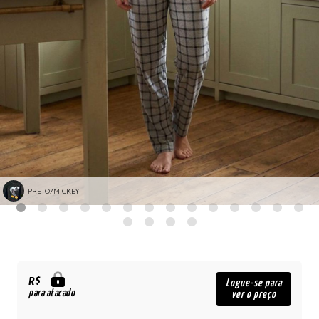
PRETO/MICKEY
R$
Logue-se para
para atacado
ver o preço