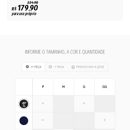
224,90
179,90
R$
para uso próprio
INFORME O TAMANHO, A COR E QUANTIDADE
+1 PEÇA
-1 PEÇA
PREENCHER A QTDE
P
M
G
GG