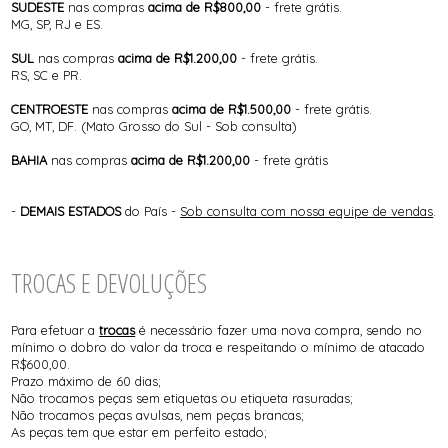
SUDESTE
nas compras
acima de R$800,00
-
frete grátis
.
MG, SP, RJ e ES.
SUL
nas compras
acima de R$1.200,00
-
frete grátis
.
RS, SC e PR.
CENTROESTE
nas compras
acima de R$1.500,00
-
frete grátis
.
GO, MT, DF. (Mato Grosso do Sul - Sob consulta)
BAHIA
nas compras
acima de R$1.200,00
-
frete grátis
-
DEMAIS ESTADOS
do País -
Sob consulta com nossa equipe de vendas
.
TROCAS E DEVOLUÇÕES
Para efetuar a
trocas
é necessário fazer uma nova compra, sendo no
mínimo o dobro do valor da troca e respeitando o mínimo de atacado
R$600,00.
Prazo máximo de 60 dias;
Não trocamos peças sem etiquetas ou etiqueta rasuradas;
Não trocamos peças avulsas, nem peças brancas;
As peças tem que estar em perfeito estado;