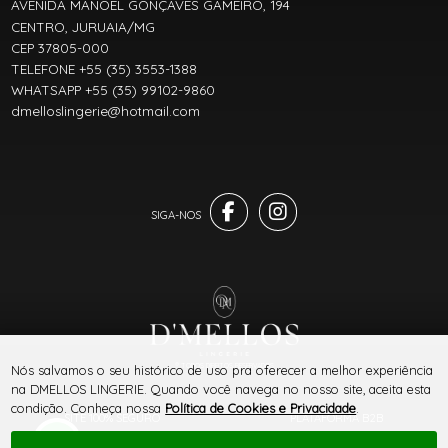
AVENIDA MANOEL GONÇAVES GAMEIRO, 194
CENTRO, JURUAIA/MG
CEP 37805-000
TELEFONE +55 (35) 3553-1388
WHATSAPP +55 (35) 99102-9860
dmelloslingerie@hotmail.com
® TODOS DIREITOS RESERVADOS
Nós salvamos o seu histórico de uso pra oferecer a melhor experiência
na DMELLOS LINGERIE. Quando você navega no nosso site, aceita esta
condição. Conheça nossa
Política de Cookies e Privacidade
.
SITE 100% SEGURO
PLATAFORMA B2B