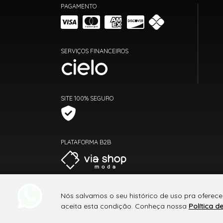
PAGAMENTO
SERVIÇOS FINANCEIROS
SITE 100% SEGURO
PLATAFORMA B2B
Nós salvamos o seu histórico de uso pra oferec
aceita esta condição. Conheça nossa
Política d