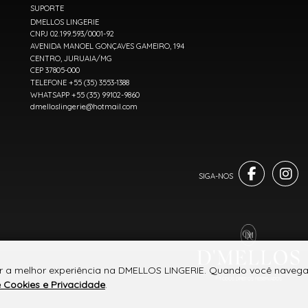
SUPORTE
DMELLOS LINGERIE
CNPJ 02.199.593/0001-92
AVENIDA MANOEL GONÇAVES GAMEIRO, 194
CENTRO, JURUAIA/MG
CEP 37805-000
TELEFONE +55 (35) 3553-1388
WHATSAPP +55 (35) 99102-9860
dmelloslingerie@hotmail.com
er a melhor experiência na DMELLOS LINGERIE. Quando você navega 
® TODOS DIREITOS RESERVADOS
e Cookies e Privacidade
.