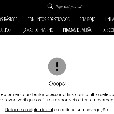
S BÁSICOS
CONJUNTOS SOFISTICADOS
SEM BOJO
LINH
COS
STICADOS
AS
CULINO
PIJAMAS DE INVERNO
PIJAMAS DE VERÃO
DESCO
RNO
TODOS DE CONJUNTOS SOF
TODOS DE CONJUNTOS B
TODOS DE CALCINHAS A
TODOS DE LINHA CON
TODOS DE LINHA NO
TODOS DE LINHA SE
TODOS DE SEM BO
TODOS DE PLUS SI
TODOS DE PIJAMAS DE I
TODOS DE PIJAMAS DE 
TODOS DE DESCON
TODOS DE MASCUL
Ooops!
eu um erro ao tentar acessar o link com o filtro seleci
r favor, verifique os filtros disponíveis e tente novamen
Retorne a página inicial
e continue sua navegação.