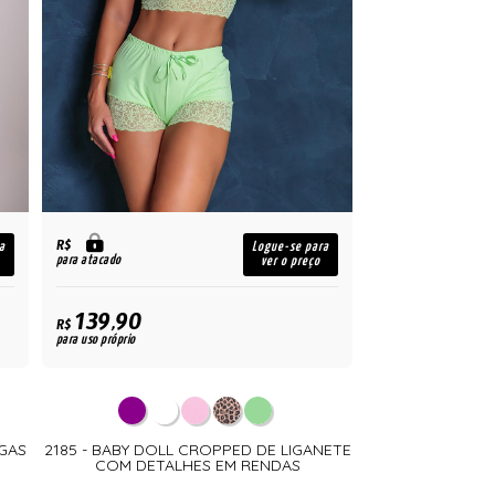
R$
a
Logue-se para
para atacado
ver o preço
139,90
R$
para uso próprio
GAS
2185 - BABY DOLL CROPPED DE LIGANETE
COM DETALHES EM RENDAS