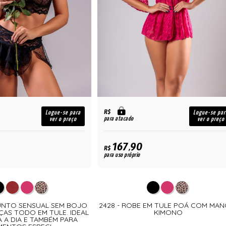
R$
Logue-se para
Logue-se par
para atacado
ver o preço
ver o preço
167,90
R$
para uso próprio
UNTO SENSUAL SEM BOJO
2428 - ROBE EM TULE POÁ COM MAN
ÇAS TODO EM TULE. IDEAL
KIMONO
A A DIA E TAMBÉM PARA