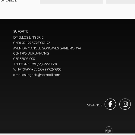
SUPORTE
DMELLOS LINGERIE
CNPJ 02.199.593/0001-92
AVENIDA MANOEL GONÇAVES GAMEIRO, 194
CENTRO, JURUAIA/MG
CEP 37805-000
TELEFONE +55 (35) 3553-1388
WHATSAPP +55 (35) 99102-9860
dmelloslingerie@hotmail.com