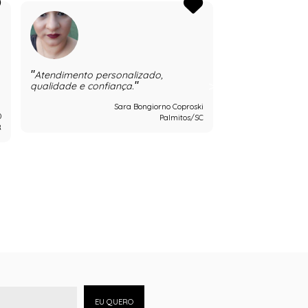
Atendimento personalizado,
Uma experiência
qualidade e confiança.
e preço extraord
Sara Bongiorno Coproski
0
Palmitos/SC
R
EU QUERO