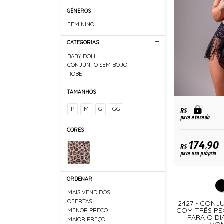
GÊNEROS
FEMININO
CATEGORIAS
BABY DOLL
CONJUNTO SEM BOJO
ROBE
TAMANHOS
P
M
G
GG
R$
para atacado
CORES
174,90
R$
para uso próprio
ORDENAR
MAIS VENDIDOS
OFERTAS
2427 - CONJ
COM TRÊS PE
MENOR PREÇO
PARA O DI
MAIOR PREÇO