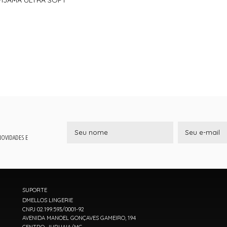
 NOVIDADES E
SUPORTE
DMELLOS LINGERIE
CNPJ 02.199.593/0001-92
AVENIDA MANOEL GONÇAVES GAMEIRO, 194
CENTRO, JURUAIA/MG