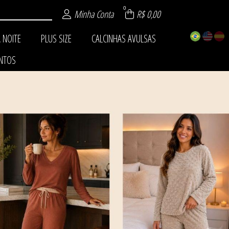
0
Minha Conta
R$ 0,00
A NOITE
PLUS SIZE
CALCINHAS AVULSAS
NTOS
ISTICADOS
ÁSICOS
VULSAS
FORT
ITE
XY
JO
ZE
NVERNO
VERÃO
TOS
INO