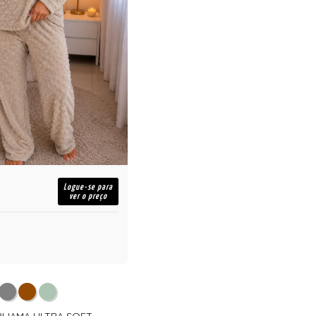
Logue-se para
ver o preço
 PIJAMA ULTRA SOFT