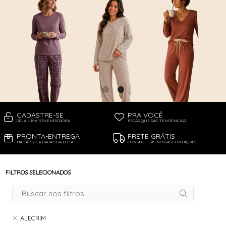
CADASTRE-SE
PRA VOCÊ
SEJA UMA REVENDEDORA
PEÇAS QUE SÃO TENDÊNCIAS!
PRONTA-ENTREGA
FRETE GRÁTIS
DA FÁBRICA PARA SUA LOJA
CONSULTE AS NOSSAS CONDIÇÕES
FILTROS SELECIONADOS
ALECRIM