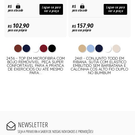
R$
R$
Logue-se para
Logue-se para
para atacado
para atacado
ver o preço
ver o preço
102,90
157,90
R$
R$
para uso próprio
para uso próprio
2436 - TOP EM MICROFIBRA COM
2461 - CONJUNTO TODO EM
BOJO REMOVÍVEL. PEÇA SUPER
RIBANA. SUTIÃ COM ELÁSTICO
CONFORTÁVEL PARA A PRATICA
EMBUTIDO SEM BARBATANA E
DE EXERCICIOS OU ATÉ MESMO
CALCINHA COS ALTO FIO DUPLO
PARA...
NO BUMBUM
NEWSLETTER
SEJA A PRIMEIRA A SABER DE NOSSAS NOVIDADES E PROMOÇÕES!