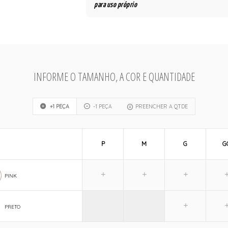
para uso próprio
INFORME O TAMANHO, A COR E QUANTIDADE
+1 PEÇA
-1 PEÇA
PREENCHER A QTDE
P
M
G
G
PINK
PRETO