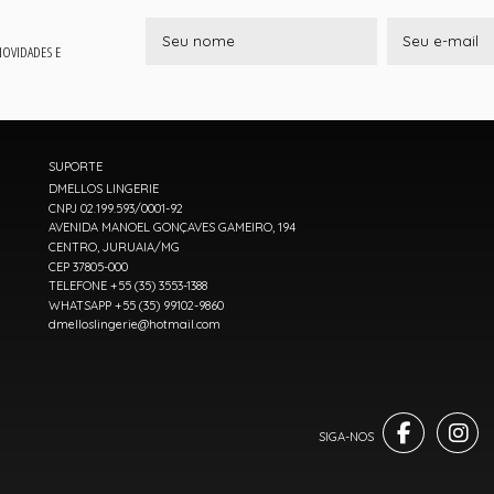
 NOVIDADES E
SUPORTE
DMELLOS LINGERIE
CNPJ 02.199.593/0001-92
AVENIDA MANOEL GONÇAVES GAMEIRO, 194
CENTRO, JURUAIA/MG
CEP 37805-000
TELEFONE +55 (35) 3553-1388
WHATSAPP +55 (35) 99102-9860
dmelloslingerie@hotmail.com