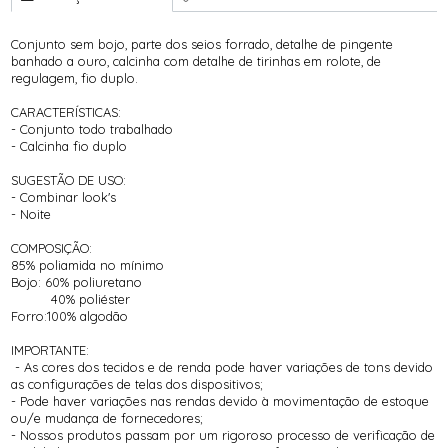
Conjunto sem bojo, parte dos seios forrado, detalhe de pingente
banhado a ouro, calcinha com detalhe de tirinhas em rolote, de
regulagem, fio duplo.
CARACTERÍSTICAS:
- Conjunto todo trabalhado
- Calcinha fio duplo
SUGESTÃO DE USO:
- Combinar look's
- Noite
COMPOSIÇÃO:
85% poliamida no mínimo
Bojo: 60% poliuretano
40% poliéster
Forro:100% algodão
IMPORTANTE:
- As cores dos tecidos e de renda pode haver variações de tons devido
as configurações de telas dos dispositivos;
- Pode haver variações nas rendas devido à movimentação de estoque
ou/e mudança de fornecedores;
- Nossos produtos passam por um rigoroso processo de verificação de