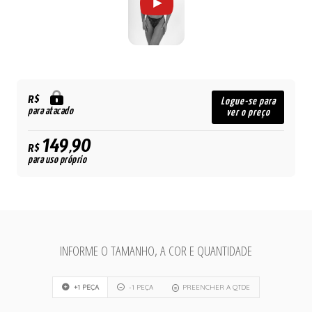
R$
Logue-se para
para atacado
ver o preço
149,90
R$
para uso próprio
INFORME O TAMANHO, A COR E QUANTIDADE
+1 PEÇA
-1 PEÇA
PREENCHER A QTDE