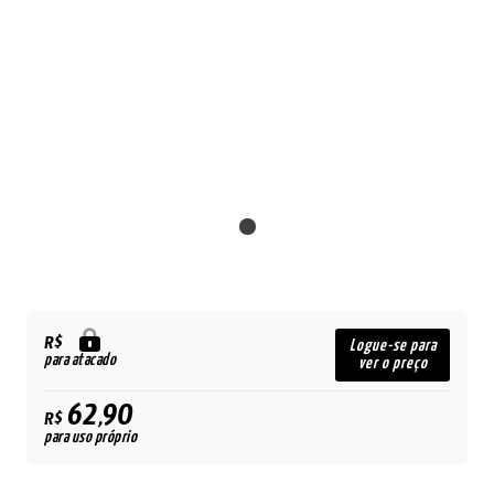
R$
Logue-se para
para atacado
ver o preço
62,90
R$
para uso próprio