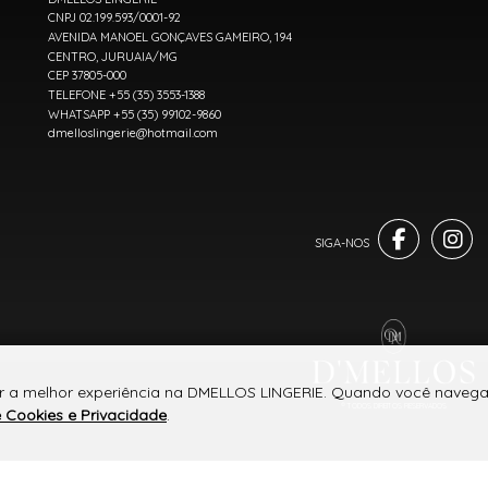
CNPJ 02.199.593/0001-92
AVENIDA MANOEL GONÇAVES GAMEIRO, 194
CENTRO, JURUAIA/MG
CEP 37805-000
TELEFONE +55 (35) 3553-1388
WHATSAPP +55 (35) 99102-9860
dmelloslingerie@hotmail.com
er a melhor experiência na DMELLOS LINGERIE. Quando você navega 
® TODOS DIREITOS RESERVADOS
e Cookies e Privacidade
.