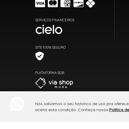
SERVIÇOS FINANCEIROS
SITE 100% SEGURO
PLATAFORMA B2B
Nós salvamos o seu histórico de uso pra oferec
aceita esta condição. Conheça nossa
Política d