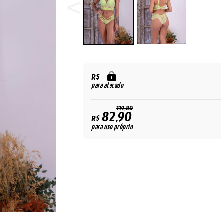
R$
para atacado
119,80
82,90
R$
para uso próprio