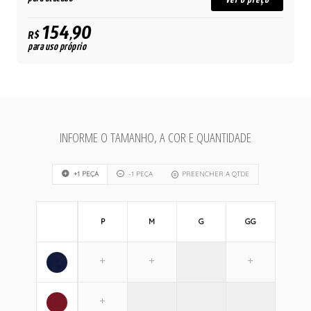
154,90
R$
para uso próprio
INFORME O TAMANHO, A COR E QUANTIDADE
+1 PEÇA
-1 PEÇA
PREENCHER A QTDE
P
M
G
GG