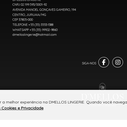
CNPJ 02.199.593/0001-92
AVENIDA MANOEL GONÇAVES GAMEIRO, 194
CENTRO, JURUAIA/MG
CEP 37805-000
TELEFONE +55 (35) 3553-1388
WHATSAPP +55 (35) 99102-9860
dmelloslingerie@hotmail.com
er a melhor experiência na DMELLOS LINGERIE. Quando você navega 
® TODOS DIREITOS RESERVADOS
e Cookies e Privacidade
.