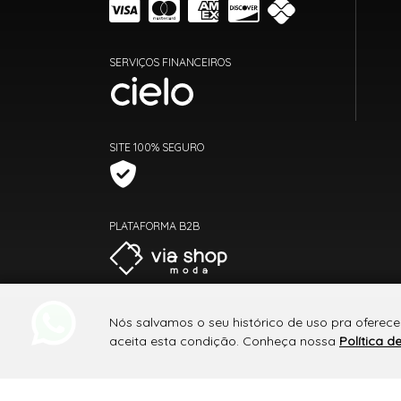
SERVIÇOS FINANCEIROS
SITE 100% SEGURO
PLATAFORMA B2B
Nós salvamos o seu histórico de uso pra oferec
aceita esta condição. Conheça nossa
Política d