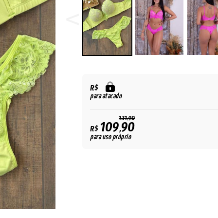
R$
para atacado
131,90
109,90
R$
para uso próprio