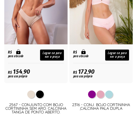
R$
R$
Logue-se para
Logue-se para
para atacado
para atacado
ver o preço
ver o preço
154,90
172,90
R$
R$
para uso próprio
para uso próprio
2567 - CONJUNTO COM BOJO
2316 - CONJ. BOJO CORTININHA
CORTININHA SEM ARO. CALCINHA
,CALCINHA PALA DUPLA
TANGA DE PONTO ABERTO.