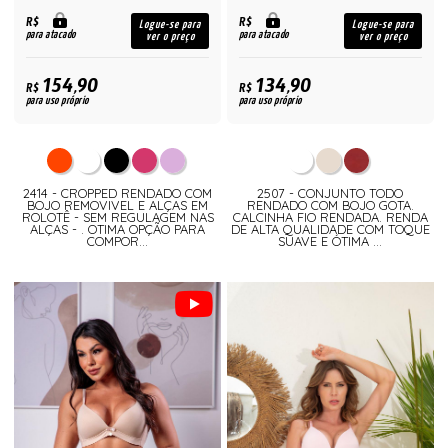
R$
R$
Logue-se para
Logue-se para
para atacado
para atacado
ver o preço
ver o preço
154,90
134,90
R$
R$
para uso próprio
para uso próprio
2414 - CROPPED RENDADO COM
2507 - CONJUNTO TODO
BOJO REMOVIVEL E ALÇAS EM
RENDADO COM BOJO GOTA.
ROLOTÊ - SEM REGULAGEM NAS
CALCINHA FIO RENDADA. RENDA
ALÇAS - . OTIMA OPÇÃO PARA
DE ALTA QUALIDADE COM TOQUE
COMPOR...
SUAVE E ÓTIMA ...