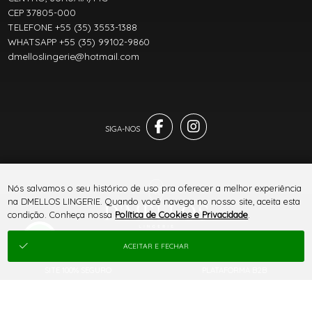
CEP 37805-000
TELEFONE +55 (35) 3553-1388
WHATSAPP +55 (35) 99102-9860
dmelloslingerie@hotmail.com
Nós salvamos o seu histórico de uso pra oferecer a melhor experiência
na DMELLOS LINGERIE. Quando você navega no nosso site, aceita esta
condição. Conheça nossa
Política de Cookies e Privacidade
.
® TODOS DIREITOS RESERVADOS
ACEITAR E FECHAR
SITE 100% SEGURO
PLATAFORMA B2B