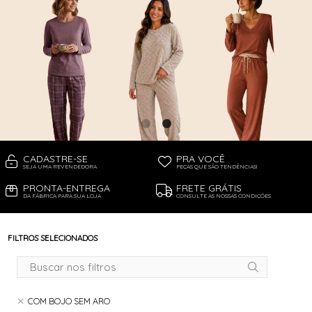
CADASTRE-SE
PRA VOCÊ
SEJA UMA REVENDEDORA
PEÇAS QUE SÃO TENDÊNCIAS!
PRONTA-ENTREGA
FRETE GRÁTIS
DA FÁBRICA PARA SUA LOJA
CONSULTE AS NOSSAS CONDIÇÕES
FILTROS SELECIONADOS
COM BOJO SEM ARO