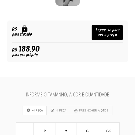
R$
Logue-se para
para atacado
ver o preço
188,90
R$
para uso próprio
INFORME O TAMANHO, A COR E QUANTIDADE
+1 PEÇA
-1 PEÇA
PREENCHER A QTDE
P
M
G
GG