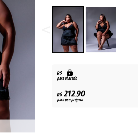
R$
para atacado
212,90
R$
para uso próprio