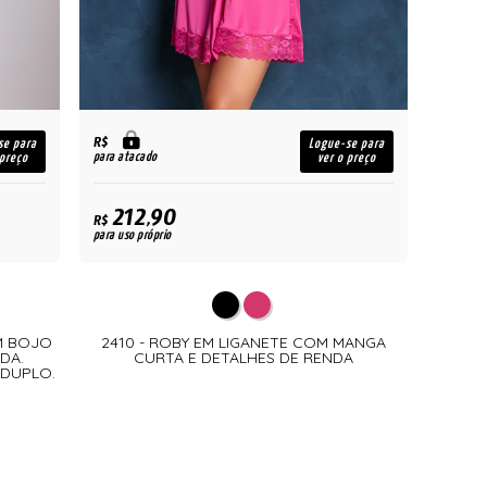
R$
se para
Logue-se para
para atacado
 preço
ver o preço
212,90
R$
para uso próprio
M BOJO
2410 - ROBY EM LIGANETE COM MANGA
DA.
CURTA E DETALHES DE RENDA
 DUPLO.