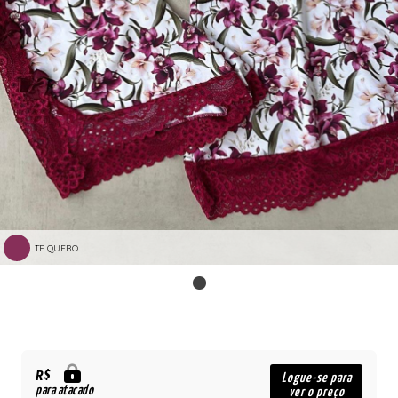
TE QUERO.
R$
Logue-se para
para atacado
ver o preço