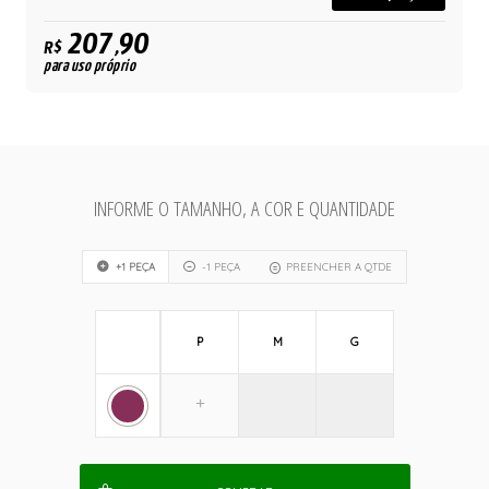
207,90
R$
para uso próprio
INFORME O TAMANHO, A COR E QUANTIDADE
+1 PEÇA
-1 PEÇA
PREENCHER A QTDE
P
M
G